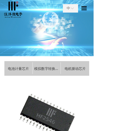
关于我们
끀
中
ꀅ
产品中心
电池计量芯片
ꄵ
模拟数字转换芯片
ꄵ
电机驱动芯片
ꄵ
电池计量芯片
模拟数字转换芯片
电机驱动芯片
服务与支持
资讯中心
联系我们