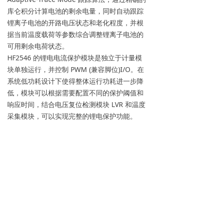
库仑积分计算电池的剩余电量，同时自动跟踪
锂离子电池的开路电压状态和老化程度，并根
据当前温度载荷等参数综合调整锂离子电池的
可用剩余电荷状态。
HF2546 的锂电电流保护模块是独立于计量模
块单独运行，并控制 PWM (兼容脚位)I/O。在
系统低功耗设计下使得整体运行功耗进一步降
低，模块可以根据需要配置不同的保护阈值和
响应时间，结合电压复位检测模块 LVR 和温度
采集模块，可以实现完整的锂电保护功能。
前一个：
HF2548
ꄴ
后一个：
HF4764QST
ꄲ
联系我们
返回导航界面
뀶